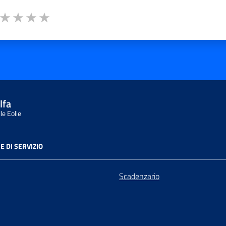
a da 1 a 5 stelle la pagina
ta 1 stelle su 5
Valuta 2 stelle su 5
Valuta 3 stelle su 5
Valuta 4 stelle su 5
Valuta 5 stelle su 5
lfa
le Eolie
E DI SERVIZIO
Scadenzario