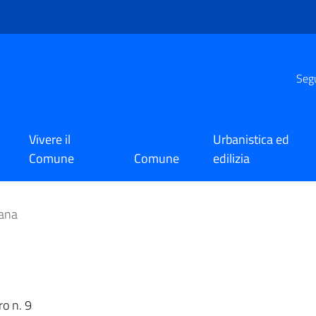
Segu
Vivere il
Urbanistica ed
Comune
Comune
edilizia
rana
ro n. 9