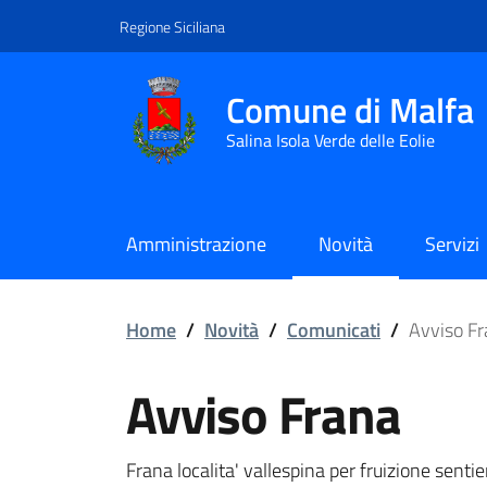
Vai ai contenuti
Vai al footer
Regione Siciliana
Comune di Malfa
Salina Isola Verde delle Eolie
Amministrazione
Novità
Servizi
Avviso Frana
Home
/
Novità
/
Comunicati
/
Avviso F
Avviso Frana
Frana localita' vallespina per fruizione sentie