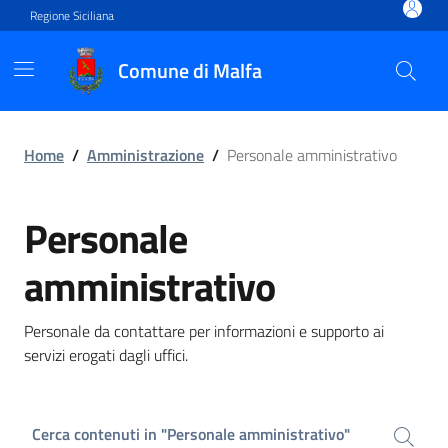
Vai ai contenuti
Vai al footer
Regione Siciliana
Comune di Malfa
Personale amministrativo
Home
/
Amministrazione
/
Personale amministrativo
Personale
amministrativo
Personale da contattare per informazioni e supporto ai
servizi erogati dagli uffici.
Cerca contenuti in "Personale amministrativo"