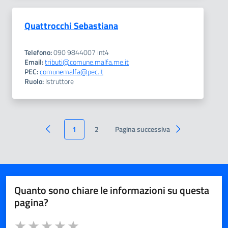
Quattrocchi Sebastiana
Telefono:
090 9844007 int4
Email:
tributi@comune.malfa.me.it
PEC:
comunemalfa@pec.it
Ruolo:
Istruttore
1
2
Pagina successiva
Quanto sono chiare le informazioni su questa
pagina?
Valuta da 1 a 5 stelle la pagina