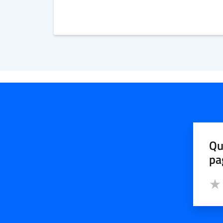
Qu
pa
Valut
Valu