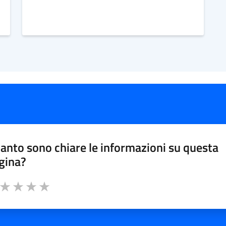
anto sono chiare le informazioni su questa
gina?
a da 1 a 5 stelle la pagina
ta 1 stelle su 5
Valuta 2 stelle su 5
Valuta 3 stelle su 5
Valuta 4 stelle su 5
Valuta 5 stelle su 5