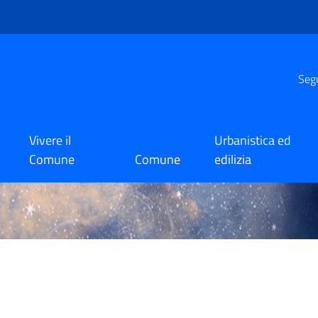
Segu
Vivere il
Urbanistica ed
Comune
Comune
edilizia