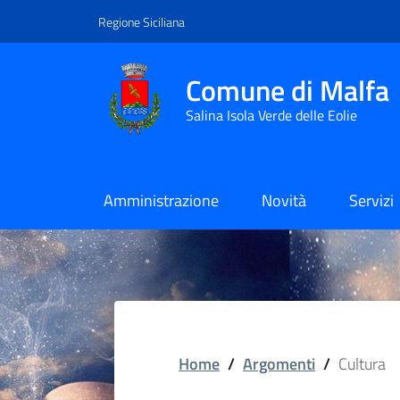
Vai ai contenuti
Vai al footer
Regione Siciliana
Comune di Malfa
Salina Isola Verde delle Eolie
Amministrazione
Novità
Servizi
Home
/
Argomenti
/
Cultura