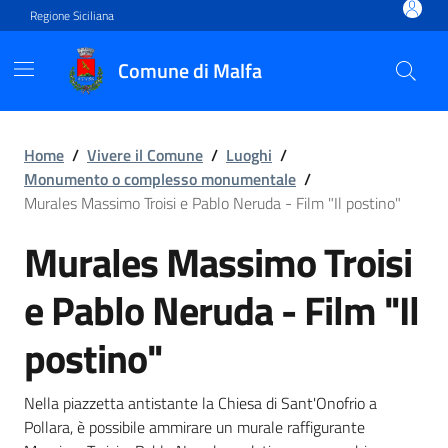
Vai ai contenuti
Vai al footer
Regione Siciliana
Comune di Malfa
Murales Massimo Troisi e Pa
Home
/
Vivere il Comune
/
Luoghi
/
Monumento o complesso monumentale
/
Murales Massimo Troisi e Pablo Neruda - Film "Il postino"
Murales Massimo Troisi
e Pablo Neruda - Film "Il
postino"
Nella piazzetta antistante la Chiesa di Sant'Onofrio a
Pollara, è possibile ammirare un murale raffigurante