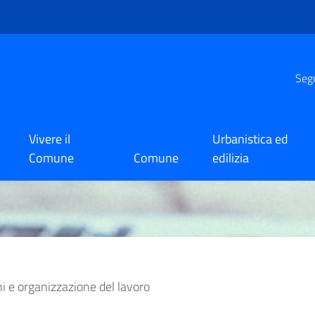
Segu
Vivere il
Urbanistica ed
Comune
Comune
edilizia
i e organizzazione del lavoro