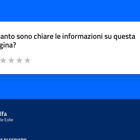
anto sono chiare le informazioni su questa
gina?
a da 1 a 5 stelle la pagina
ta 1 stelle su 5
Valuta 2 stelle su 5
Valuta 3 stelle su 5
Valuta 4 stelle su 5
Valuta 5 stelle su 5
lfa
le Eolie
E DI SERVIZIO