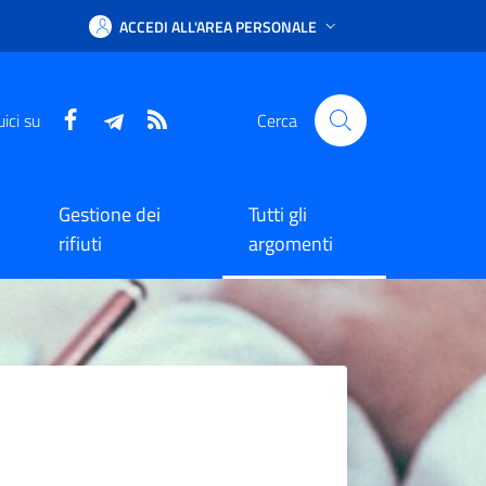
ACCEDI ALL'AREA PERSONALE
Facebook
Telegram
RSS
ici su
Cerca
Gestione dei
Tutti gli
rifiuti
argomenti