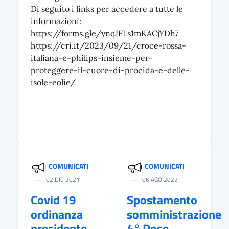
Di seguito i links per accedere a tutte le
informazioni:
https://forms.gle/ynqJFLs1mKACjYDh7
https://cri.it/2023/09/21/croce-rossa-
italiana-e-philips-insieme-per-
proteggere-il-cuore-di-procida-e-delle-
isole-eolie/
COMUNICATI
COMUNICATI
02 DIC 2021
06 AGO 2022
Covid 19
Spostamento
ordinanza
somministrazione
presidente
4° Dose -