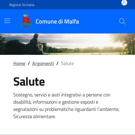
Vai ai contenuti
Vai al footer
Regione Siciliana
Comune di Malfa
Home
/
Argomenti
/
Salute
Salute
Sostegno, servizi e aiuti integrativi a persone con
disabilità, informazioni e gestione esposti e
segnalazioni su problematiche riguardanti l'ambiente,
Sicurezza alimentare.