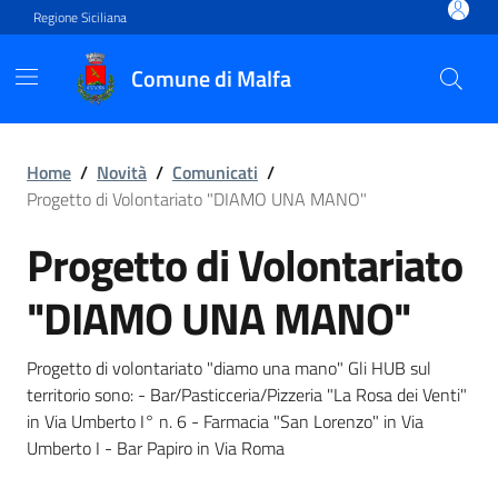
Vai ai contenuti
Vai al footer
Regione Siciliana
Comune di Malfa
Progetto di Volontariato
Home
/
Novità
/
Comunicati
/
Progetto di Volontariato "DIAMO UNA MANO"
Progetto di Volontariato
"DIAMO UNA MANO"
Progetto di volontariato "diamo una mano" Gli HUB sul
territorio sono: - Bar/Pasticceria/Pizzeria "La Rosa dei Venti"
in Via Umberto I° n. 6 - Farmacia "San Lorenzo" in Via
Umberto I - Bar Papiro in Via Roma